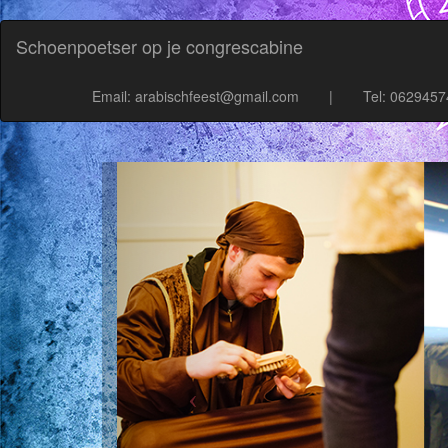
Schoenpoetser op je congrescabine
Email: arabischfeest@gmail.com
|
Tel: 062945