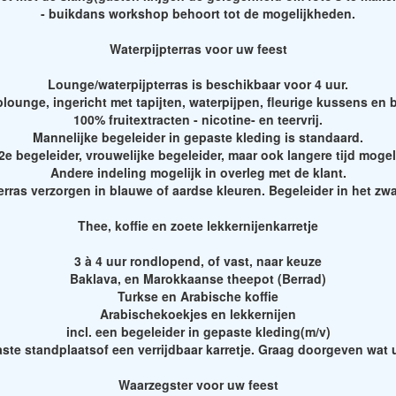
- buikdans workshop behoort tot de mogelijkheden.
Waterpijpterras voor uw feest
Lounge/waterpijpterras is beschikbaar voor 4 uur.
lounge, ingericht met tapijten, waterpijpen, fleurige kussens en bi
100% fruitextracten - nicotine- en teervrij.
Mannelijke begeleider in gepaste kleding is standaard.
e begeleider, vrouwelijke begeleider, maar ook langere tijd mogel
Andere indeling mogelijk in overleg met de klant.
rras verzorgen in blauwe of aardse kleuren. Begeleider in het zwa
Thee, koffie en zoete lekkernijenkarretje
3 à 4 uur rondlopend, of vast, naar keuze
Baklava, en Marokkaanse theepot (Berrad)
Turkse en Arabische koffie
Arabischekoekjes en lekkernijen
incl. een begeleider in gepaste kleding(m/v)
aste standplaatsof een verrijdbaar karretje. Graag doorgeven wat 
Waarzegster voor uw feest