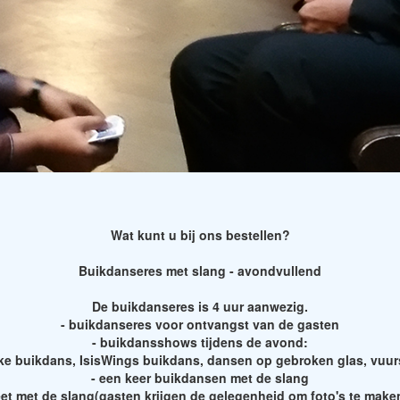
Wat kunt u bij ons bestellen?
Buikdanseres met slang - avondvullend
De buikdanseres is 4 uur aanwezig.
- buikdanseres voor ontvangst van de gasten
- buikdansshows tijdens de avond:
eke buikdans, IsisWings buikdans, dansen op gebroken glas, vuu
- een keer buikdansen met de slang
eet met de slang(gasten krijgen de gelegenheid om foto's te make