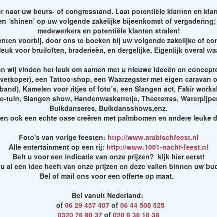
er naar uw beurs- of congresstand. Laat potentiële klanten en kla
n ‘shinen’ op uw volgende zakelijke bijeenkomst of vergadering; 
medewerkers en potentiële klanten stralen!
nten voorbij, door ons te boeken bij uw volgende zakelijke of c
leuk voor bruiloften, braderieën, en dergelijke. Eigenlijk overal
en wij vinden het leuk om samen met u nieuwe ideeën en concepte
nverkoper), een Tattoo-shop, een Waarzegster met eigen caravan of 
e band), Kamelen voor ritjes of foto’s, een Slangen act, Fakir wor
ee-tuin, Slangen show, Handenwaskarretje, Theeterras, Waterpijp
Buikdanseres, Buikdansshows,enz.
en ook een echte oase creëren met palmbomen en andere leuke d
Foto's van vorige feesten:
http://www.arabischfeest.nl
Alle entertainment op een rij:
http://www.1001-nacht-feest.nl
Belt u voor een indicatie van onze prijzen? kijk hier eerst!
 u al een idee heeft van onze prijzen en deze vallen binnen uw bu
Bel of mail ons voor een offerte op maat.
Bel vanuit Nederland:
of
06 29 457 407
of
06 44 508 525
0320 76 90 37
of
020 6 36 10 38