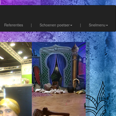
Referenties
|
Schoenen poetser
|
Snelmenu