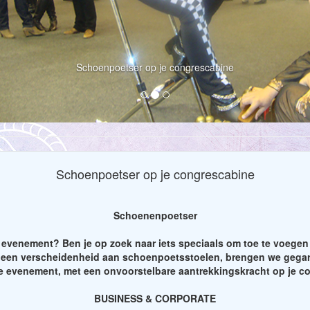
Schoenpoetser op je congrescabine
Schoenpoetser op je congrescabine
Schoenenpoetser
de evenement? Ben je op zoek naar iets speciaals om toe te voege
t een verscheidenheid aan schoenpoetsstoelen, brengen we gegara
je evenement, met een onvoorstelbare aantrekkingskracht op je c
BUSINESS & CORPORATE