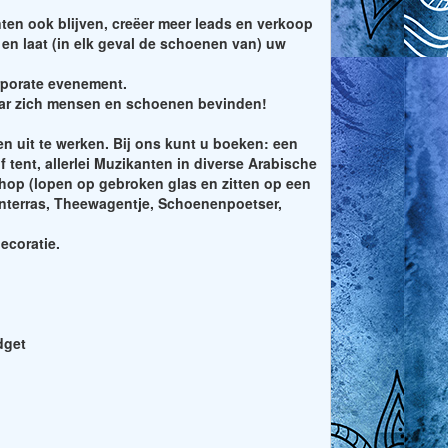
nten ook blijven, creëer meer leads en verkoop
en laat (in elk geval de schoenen van) uw
orporate evenement.
 waar zich mensen en schoenen bevinden!
n uit te werken. Bij ons kunt u boeken: een
tent, allerlei Muzikanten in diverse Arabische
kshop (lopen op gebroken glas en zitten op een
enterras, Theewagentje, Schoenenpoetser,
ecoratie.
dget