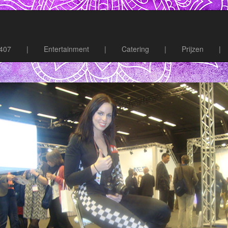
7407
|
Entertainment
|
Catering
|
Prijzen
|