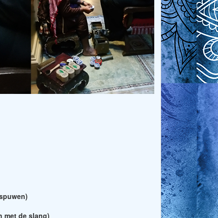
rspuwen)
n met de slang)