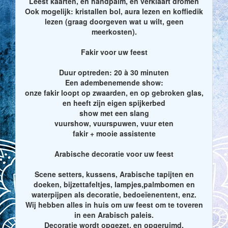
Leest kaarten, en handpalm, en verklaart dromen
Ook mogelijk: kristallen bol, aura lezen en koffiedik
lezen (graag doorgeven wat u wilt, geen
meerkosten).
Fakir voor uw feest
Duur optreden: 20 à 30 minuten
Een adembenemende show:
onze fakir loopt op zwaarden, en op gebroken glas,
en heeft zijn eigen spijkerbed
show met een slang
vuurshow, vuurspuwen, vuur eten
fakir + mooie assistente
Arabische decoratie voor uw feest
Scene setters, kussens, Arabische tapijten en
doeken, bijzettafeltjes, lampjes,palmbomen en
waterpijpen als decoratie, bedoeïenentent, enz.
Wij hebben alles in huis om uw feest om te toveren
in een Arabisch paleis.
Decoratie wordt opgezet, en opgeruimd.