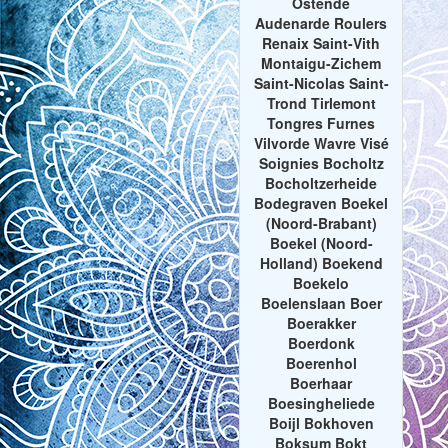
Ostende
Audenarde Roulers
Renaix Saint-Vith
Montaigu-Zichem
Saint-Nicolas Saint-
Trond Tirlemont
Tongres Furnes
Vilvorde Wavre Visé
Soignies Bocholtz
Bocholtzerheide
Bodegraven Boekel
(Noord-Brabant)
Boekel (Noord-
Holland) Boekend
Boekelo
Boelenslaan Boer
Boerakker
Boerdonk
Boerenhol
Boerhaar
Boesingheliede
Boijl Bokhoven
Boksum Bokt