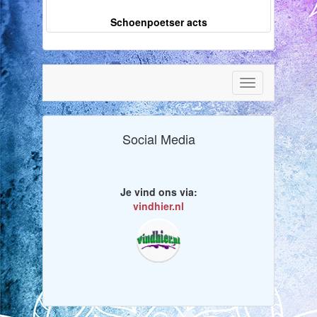
Schoenpoetser acts
Toggle
navigation
Social Media
Je vind ons via:
vindhier.nl