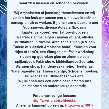
waar zich mensen en schoenen bevinden!
Wij organiseren al jarenlang themafeesten en wij
vinden het leuk om samen met u nieuwe ideeën en
concepten uit te werken. Bij ons kunt u boeken: een
Vuurspuwer, diverse Acteurs (b.v. een
Tapijtenverkoper), een Tattoo-shop, een
Waarzegster met eigen caravan of tent, allerlei
Muzikanten in diverse Arabische stijlen (b.v. een
Turkse of klassiek Arabische band), Kamelen voor
ritjes of foto’s, een Slangen act, Fakir workshop
(lopen op gebroken glas en zitten op een
spijkerbed), Fakir show, Middellandse Zee-tuin,
Slangen show, Handenwaskarretje, Theeterras,
Waterpijpenterras, Theewagentje, Schoenenpoetser,
Buikdanseres, Buikdansshows,enz.
Wij kunnen ook een echte oase creëren met
palmbomen en andere leuke decoratie.
Foto's van vorige feesten:
http://www.arabischfeest.nl
Alle entertainment op een rij:
http://www.1001-