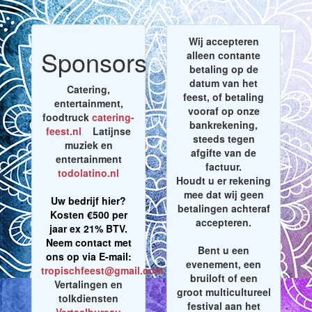
Wij accepteren
Sponsors
alleen contante
betaling op de
datum van het
Catering,
feest, of betaling
entertainment,
vooraf op onze
foodtruck
catering-
bankrekening,
feest.nl
Latijnse
steeds tegen
muziek en
afgifte van de
entertainment
factuur.
todolatino.nl
Houdt u er rekening
mee dat wij geen
Uw bedrijf hier?
betalingen achteraf
Kosten €500 per
accepteren.
jaar ex 21% BTV.
Neem contact met
Bent u een
ons op via E-mail:
evenement, een
tropischfeest@gmail.com
bruiloft of een
Vertalingen en
groot multicultureel
tolkdiensten
festival aan het