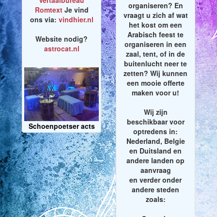
Vertaalbureau
organiseren? En
Romtext
Je vind
vraagt u zich af wat
ons via:
vindhier.nl
het kost om een
Arabisch feest te
Website nodig?
organiseren in een
astrocat.nl
zaal, tent, of in de
buitenlucht neer te
zetten? Wij kunnen
een mooie offerte
maken voor u!
Wij zijn
beschikbaar voor
Schoenpoetser acts
optredens in:
Nederland, Belgie
en Duitsland en
andere landen op
aanvraag
en verder onder
andere steden
zoals: