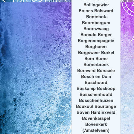
Bollingawier
Bolnes Bolsward
Bontebok
Boornbergum
Boornzwaag
Borculo Borger
Borgercompagnie
Borgharen
Borgsweer Borkel
Born Borne
Bornerbroek
Bornwird Borssele
Bosch en Duin
Boschoord
Boskamp Boskoop
Bosschenhoofd
Bosschenhuizen
Boukoul Bourtange
Boven Hardinxveld
Bovenkarspel
Bovenkerk
(Amstelveen)