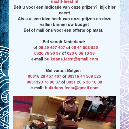
nacht-feest.nl
Belt u voor een indicatie van onze prijzen? kijk hier
eerst!
Als u al een idee heeft van onze prijzen en deze
vallen binnen uw budget
Bel of mail ons voor een offerte op maat.
Bel vanuit Nederland:
of
06 29 457 407
of
06 44 508 525
0320 76 90 37
of
020 6 36 10 38
e-mail
buikdans.feest@gmail.com
Bel vanuit België:
00316 29 457 407
of
00316 44 508 525
0031320 76 90 37
of
0031 20 6 36 10 38
e-mail:
buikdans.feest@gmail.com