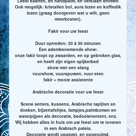
Leest kaarten, en handpalm, en verklaart dromen
Ook mogelijk: kristallen bol, aura lezen en koffiedik
lezen (graag doorgeven wat u wilt, geen
meerkosten).
Fakir voor uw feest
Duur optreden: 20 à 30 minuten
Een adembenemende show:
onze fakir loopt op zwaarden, en op gebroken glas,
en heeft zijn eigen spijkerbed
show met een slang
vuurshow, vuurspuwen, vuur eten
fakir + mooie assistente
Arabische decoratie voor uw feest
Scene setters, kussens, Arabische tapijten en
doeken, bijzettafeltjes, lampjes,palmbomen en
waterpijpen als decoratie, bedoeïenentent, enz.
Wij hebben alles in huis om uw feest om te toveren
in een Arabisch paleis.
Decoratie wordt opgezet, en opgeruimd.