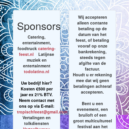
Wij accepteren
Sponsors
alleen contante
betaling op de
datum van het
Catering,
feest, of betaling
entertainment,
vooraf op onze
foodtruck
catering-
bankrekening,
feest.nl
Latijnse
steeds tegen
muziek en
afgifte van de
entertainment
factuur.
todolatino.nl
Houdt u er rekening
mee dat wij geen
Uw bedrijf hier?
betalingen achteraf
Kosten €500 per
accepteren.
jaar ex 21% BTV.
Neem contact met
Bent u een
ons op via E-mail:
evenement, een
tropischfeest@gmail.com
bruiloft of een
Vertalingen en
groot multicultureel
tolkdiensten
festival aan het