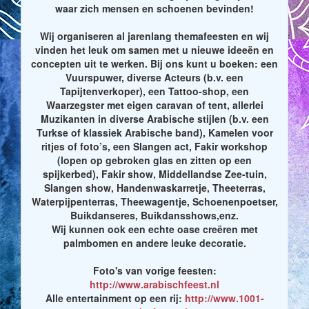
waar zich mensen en schoenen bevinden!
Wij organiseren al jarenlang themafeesten en wij
vinden het leuk om samen met u nieuwe ideeën en
concepten uit te werken. Bij ons kunt u boeken: een
Vuurspuwer, diverse Acteurs (b.v. een
Tapijtenverkoper), een Tattoo-shop, een
Waarzegster met eigen caravan of tent, allerlei
Muzikanten in diverse Arabische stijlen (b.v. een
Turkse of klassiek Arabische band), Kamelen voor
ritjes of foto’s, een Slangen act, Fakir workshop
(lopen op gebroken glas en zitten op een
spijkerbed), Fakir show, Middellandse Zee-tuin,
Slangen show, Handenwaskarretje, Theeterras,
Waterpijpenterras, Theewagentje, Schoenenpoetser,
Buikdanseres, Buikdansshows,enz.
Wij kunnen ook een echte oase creëren met
palmbomen en andere leuke decoratie.
Foto's van vorige feesten:
http://www.arabischfeest.nl
Alle entertainment op een rij:
http://www.1001-