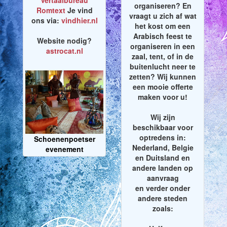
Vertaalbureau
organiseren? En
Romtext
Je vind
vraagt u zich af wat
ons via:
vindhier.nl
het kost om een
Arabisch feest te
Website nodig?
organiseren in een
astrocat.nl
zaal, tent, of in de
buitenlucht neer te
zetten? Wij kunnen
een mooie offerte
maken voor u!
Wij zijn
beschikbaar voor
optredens in:
Schoenenpoetser
Nederland, Belgie
evenement
en Duitsland en
andere landen op
aanvraag
en verder onder
andere steden
zoals: