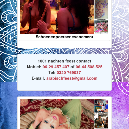
Schoenenpoetser evenement
1001 nachten feest contact
Mobiel:
06-29 457 407
of
06-44 508 525
Tel:
0320 769037
E-mail:
arabischfeest@gmail.com