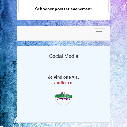
Schoenenpoetser evenement
Toggle
navigation
Social Media
Je vind ons via:
vindhier.nl