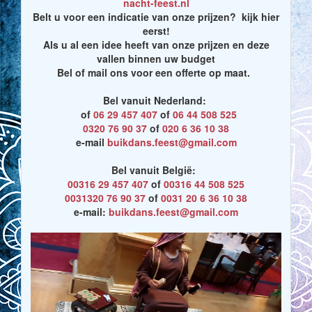
nacht-feest.nl
Belt u voor een indicatie van onze prijzen? kijk hier
eerst!
Als u al een idee heeft van onze prijzen en deze
vallen binnen uw budget
Bel of mail ons voor een offerte op maat.
Bel vanuit Nederland:
of
06 29 457 407
of
06 44 508 525
0320 76 90 37
of
020 6 36 10 38
e-mail
buikdans.feest@gmail.com
Bel vanuit België:
00316 29 457 407
of
00316 44 508 525
0031320 76 90 37
of
0031 20 6 36 10 38
e-mail:
buikdans.feest@gmail.com