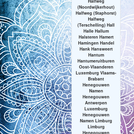
Halfweg
(Noordwijkerhout)
Halfweg (Staphorst)
Halfweg
(Terschelling) Hall
Halle Hallum
Halsteren Hamert
Hamingen Handel
Hank Hansweert
Hantum
Hantumeruitburen
Oost-Vlaanderen
Luxemburg Vlaams-
Brabant
Henegouwen
Namen
Henegouwen
Antwerpen
Luxemburg
Henegouwen
Namen Limburg
Limburg
Henegouwen