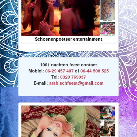
Schoenenpoetser entertainment
1001 nachten feest contact
Mobiel:
06-29 457 407
of
06-44 508 525
Tel:
0320 769037
E-mail:
arabischfeest@gmail.com