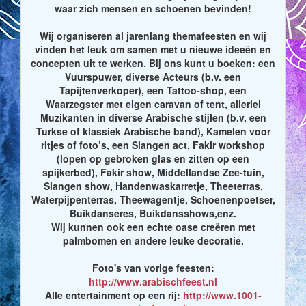
waar zich mensen en schoenen bevinden!
Wij organiseren al jarenlang themafeesten en wij
vinden het leuk om samen met u nieuwe ideeën en
concepten uit te werken. Bij ons kunt u boeken: een
Vuurspuwer, diverse Acteurs (b.v. een
Tapijtenverkoper), een Tattoo-shop, een
Waarzegster met eigen caravan of tent, allerlei
Muzikanten in diverse Arabische stijlen (b.v. een
Turkse of klassiek Arabische band), Kamelen voor
ritjes of foto’s, een Slangen act, Fakir workshop
(lopen op gebroken glas en zitten op een
spijkerbed), Fakir show, Middellandse Zee-tuin,
Slangen show, Handenwaskarretje, Theeterras,
Waterpijpenterras, Theewagentje, Schoenenpoetser,
Buikdanseres, Buikdansshows,enz.
Wij kunnen ook een echte oase creëren met
palmbomen en andere leuke decoratie.
Foto's van vorige feesten:
http://www.arabischfeest.nl
Alle entertainment op een rij:
http://www.1001-