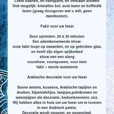
Leest kaarten, en handpalm, en verklaart dromen
Ook mogelijk: kristallen bol, aura lezen en koffiedik
lezen (graag doorgeven wat u wilt, geen
meerkosten).
Fakir voor uw feest
Duur optreden: 20 à 30 minuten
Een adembenemende show:
onze fakir loopt op zwaarden, en op gebroken glas,
en heeft zijn eigen spijkerbed
show met een slang
vuurshow, vuurspuwen, vuur eten
fakir + mooie assistente
Arabische decoratie voor uw feest
Scene setters, kussens, Arabische tapijten en
doeken, bijzettafeltjes, lampjes,palmbomen en
waterpijpen als decoratie, bedoeïenentent, enz.
Wij hebben alles in huis om uw feest om te toveren
in een Arabisch paleis.
Decoratie wordt opgezet, en opgeruimd.