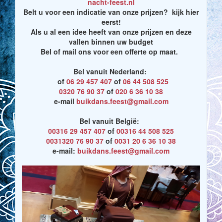
nacht-feest.nl
Belt u voor een indicatie van onze prijzen? kijk hier
eerst!
Als u al een idee heeft van onze prijzen en deze
vallen binnen uw budget
Bel of mail ons voor een offerte op maat.
Bel vanuit Nederland:
of
06 29 457 407
of
06 44 508 525
0320 76 90 37
of
020 6 36 10 38
e-mail
buikdans.feest@gmail.com
Bel vanuit België:
00316 29 457 407
of
00316 44 508 525
0031320 76 90 37
of
0031 20 6 36 10 38
e-mail:
buikdans.feest@gmail.com