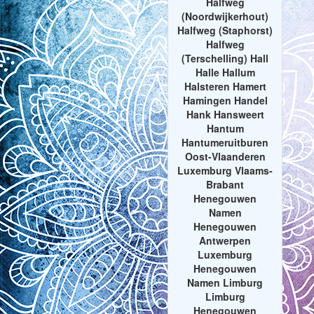
Halfweg
(Noordwijkerhout)
Halfweg (Staphorst)
Halfweg
(Terschelling) Hall
Halle Hallum
Halsteren Hamert
Hamingen Handel
Hank Hansweert
Hantum
Hantumeruitburen
Oost-Vlaanderen
Luxemburg Vlaams-
Brabant
Henegouwen
Namen
Henegouwen
Antwerpen
Luxemburg
Henegouwen
Namen Limburg
Limburg
Henegouwen