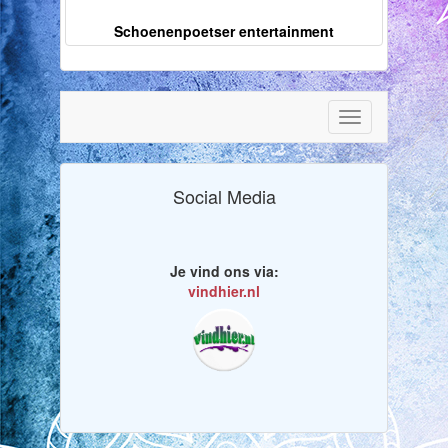
Schoenenpoetser entertainment
Toggle
navigation
Social Media
Je vind ons via:
vindhier.nl