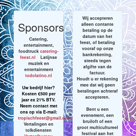
Wij accepteren
Sponsors
alleen contante
betaling op de
datum van het
Catering,
feest, of betaling
entertainment,
vooraf op onze
foodtruck
catering-
bankrekening,
feest.nl
Latijnse
steeds tegen
muziek en
afgifte van de
entertainment
factuur.
todolatino.nl
Houdt u er rekening
mee dat wij geen
Uw bedrijf hier?
betalingen achteraf
Kosten €500 per
accepteren.
jaar ex 21% BTV.
Neem contact met
Bent u een
ons op via E-mail:
evenement, een
tropischfeest@gmail.com
bruiloft of een
Vertalingen en
groot multicultureel
tolkdiensten
festival aan het