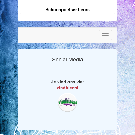
Schoenpoetser beurs
Toggle
navigation
Social Media
Je vind ons via:
vindhier.nl