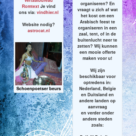
Vertaalbureau
organiseren? En
Romtext
Je vind
vraagt u zich af wat
ons via:
vindhier.nl
het kost om een
Arabisch feest te
Website nodig?
organiseren in een
astrocat.nl
zaal, tent, of in de
buitenlucht neer te
zetten? Wij kunnen
een mooie offerte
maken voor u!
Wij zijn
beschikbaar voor
optredens in:
Schoenpoetser beurs
Nederland, Belgie
en Duitsland en
andere landen op
aanvraag
en verder onder
andere steden
zoals: