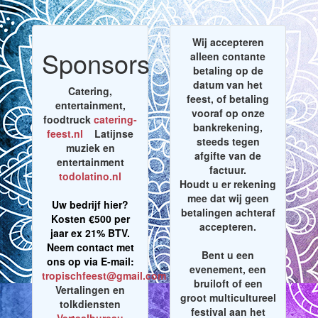
Wij accepteren
Sponsors
alleen contante
betaling op de
datum van het
Catering,
feest, of betaling
entertainment,
vooraf op onze
foodtruck
catering-
bankrekening,
feest.nl
Latijnse
steeds tegen
muziek en
afgifte van de
entertainment
factuur.
todolatino.nl
Houdt u er rekening
mee dat wij geen
Uw bedrijf hier?
betalingen achteraf
Kosten €500 per
accepteren.
jaar ex 21% BTV.
Neem contact met
Bent u een
ons op via E-mail:
evenement, een
tropischfeest@gmail.com
bruiloft of een
Vertalingen en
groot multicultureel
tolkdiensten
festival aan het