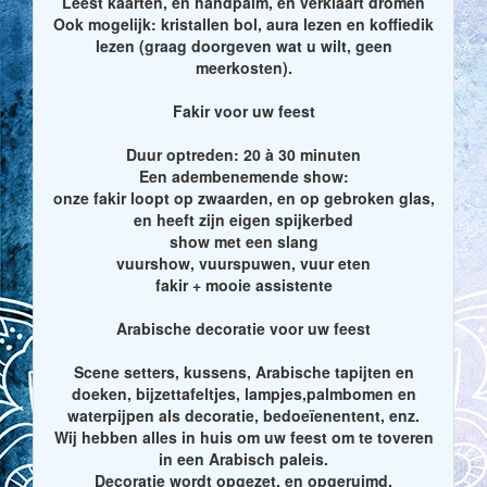
Leest kaarten, en handpalm, en verklaart dromen
Ook mogelijk: kristallen bol, aura lezen en koffiedik
lezen (graag doorgeven wat u wilt, geen
meerkosten).
Fakir voor uw feest
Duur optreden: 20 à 30 minuten
Een adembenemende show:
onze fakir loopt op zwaarden, en op gebroken glas,
en heeft zijn eigen spijkerbed
show met een slang
vuurshow, vuurspuwen, vuur eten
fakir + mooie assistente
Arabische decoratie voor uw feest
Scene setters, kussens, Arabische tapijten en
doeken, bijzettafeltjes, lampjes,palmbomen en
waterpijpen als decoratie, bedoeïenentent, enz.
Wij hebben alles in huis om uw feest om te toveren
in een Arabisch paleis.
Decoratie wordt opgezet, en opgeruimd.