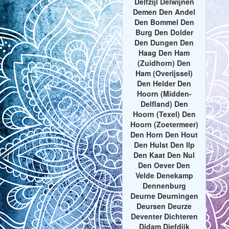
Delfzijl Delwijnen
Demen Den Andel
Den Bommel Den
Burg Den Dolder
Den Dungen Den
Haag Den Ham
(Zuidhorn) Den
Ham (Overijssel)
Den Helder Den
Hoorn (Midden-
Delfland) Den
Hoorn (Texel) Den
Hoorn (Zoetermeer)
Den Horn Den Hout
Den Hulst Den Ilp
Den Kaat Den Nul
Den Oever Den
Velde Denekamp
Dennenburg
Deurne Deurningen
Deursen Deurze
Deventer Dichteren
Didam Diefdijk