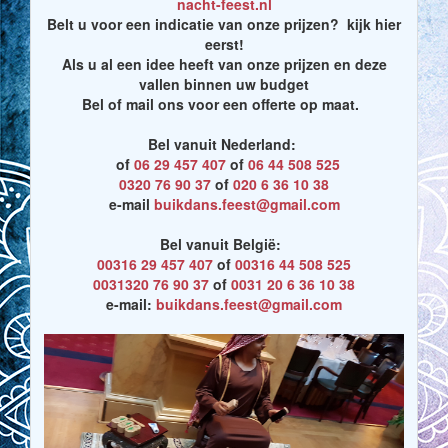
nacht-feest.nl
Belt u voor een indicatie van onze prijzen? kijk hier
eerst!
Als u al een idee heeft van onze prijzen en deze
vallen binnen uw budget
Bel of mail ons voor een offerte op maat.
Bel vanuit Nederland:
of
06 29 457 407
of
06 44 508 525
0320 76 90 37
of
020 6 36 10 38
e-mail
buikdans.feest@gmail.com
Bel vanuit België:
00316 29 457 407
of
00316 44 508 525
0031320 76 90 37
of
0031 20 6 36 10 38
e-mail:
buikdans.feest@gmail.com