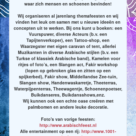
waar zich mensen en schoenen bevinden!
Wij organiseren al jarenlang themafeesten en wij
vinden het leuk om samen met u nieuwe ideeën en
concepten uit te werken. Bij ons kunt u boeken: een
Vuurspuwer, diverse Acteurs (b.v. een
Tapijtenverkoper), een Tattoo-shop, een
Waarzegster met eigen caravan of tent, allerlei
Muzikanten in diverse Arabische stijlen (b.v. een
Turkse of klassiek Arabische band), Kamelen voor
ritjes of foto’s, een Slangen act, Fakir workshop
(lopen op gebroken glas en zitten op een
spijkerbed), Fakir show, Middellandse Zee-tuin,
Slangen show, Handenwaskarretje, Theeterras,
Waterpijpenterras, Theewagentje, Schoenenpoetser,
Buikdanseres, Buikdansshows,enz.
Wij kunnen ook een echte oase creëren met
palmbomen en andere leuke decoratie.
Foto's van vorige feesten:
http://www.arabischfeest.nl
Alle entertainment op een rij:
http://www.1001-