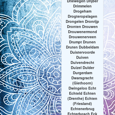
Driewegen Drijber
Drimmelen
Drogeham
Drogteropslagen
Drongelen Dronrijp
Dronten Drouwen
Drouwenermond
Drouwenerveen
Drumpt Drunen
Druten Dubbeldam
Duistervoorde
Duiven
Duivendrecht
Duizel Dulder
Durgerdam
Dwarsgracht
(Giethoorn)
Dwingeloo Echt
Echteld Echten
(Drenthe) Echten
(Friesland)
Echtenerbrug
Echterbosch Eck