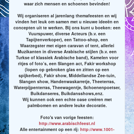
waar zich mensen en schoenen bevinden!
Wij organiseren al jarenlang themafeesten en wij
vinden het leuk om samen met u nieuwe ideeën en
concepten uit te werken. Bij ons kunt u boeken: een
Vuurspuwer, diverse Acteurs (b.v. een
Tapijtenverkoper), een Tattoo-shop, een
Waarzegster met eigen caravan of tent, allerlei
Muzikanten in diverse Arabische stijlen (b.v. een
Turkse of klassiek Arabische band), Kamelen voor
ritjes of foto’s, een Slangen act, Fakir workshop
(lopen op gebroken glas en zitten op een
spijkerbed), Fakir show, Middellandse Zee-tuin,
Slangen show, Handenwaskarretje, Theeterras,
Waterpijpenterras, Theewagentje, Schoenenpoetser,
Buikdanseres, Buikdansshows,enz.
Wij kunnen ook een echte oase creëren met
palmbomen en andere leuke decoratie.
Foto's van vorige feesten:
http://www.arabischfeest.nl
Alle entertainment op een rij:
http://www.1001-