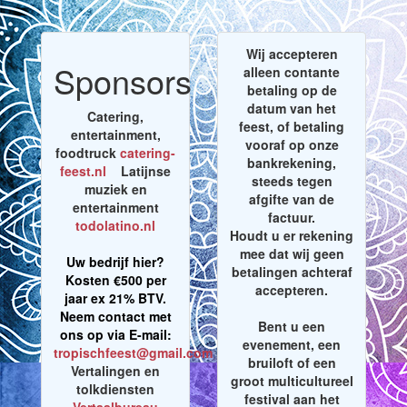
Wij accepteren
Sponsors
alleen contante
betaling op de
datum van het
Catering,
feest, of betaling
entertainment,
vooraf op onze
foodtruck
catering-
bankrekening,
feest.nl
Latijnse
steeds tegen
muziek en
afgifte van de
entertainment
factuur.
todolatino.nl
Houdt u er rekening
mee dat wij geen
Uw bedrijf hier?
betalingen achteraf
Kosten €500 per
accepteren.
jaar ex 21% BTV.
Neem contact met
Bent u een
ons op via E-mail:
evenement, een
tropischfeest@gmail.com
bruiloft of een
Vertalingen en
groot multicultureel
tolkdiensten
festival aan het