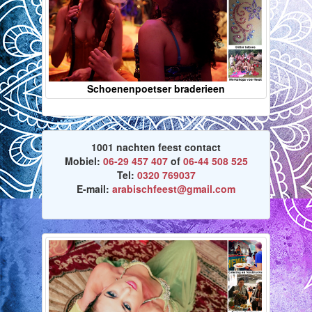
Schoenenpoetser braderieen
1001 nachten feest contact
Mobiel:
06-29 457 407
of
06-44 508 525
Tel:
0320 769037
E-mail:
arabischfeest@gmail.com