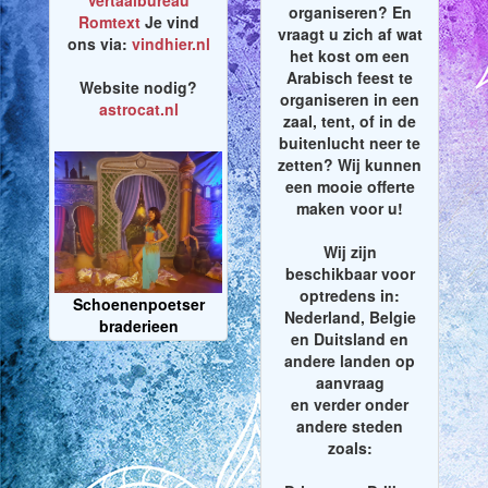
Vertaalbureau
organiseren? En
Romtext
Je vind
vraagt u zich af wat
ons via:
vindhier.nl
het kost om een
Arabisch feest te
Website nodig?
organiseren in een
astrocat.nl
zaal, tent, of in de
buitenlucht neer te
zetten? Wij kunnen
een mooie offerte
maken voor u!
Wij zijn
beschikbaar voor
optredens in:
Schoenenpoetser
Nederland, Belgie
braderieen
en Duitsland en
andere landen op
aanvraag
en verder onder
andere steden
zoals: