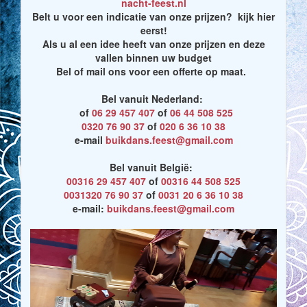
nacht-feest.nl
Belt u voor een indicatie van onze prijzen? kijk hier
eerst!
Als u al een idee heeft van onze prijzen en deze
vallen binnen uw budget
Bel of mail ons voor een offerte op maat.
Bel vanuit Nederland:
of
06 29 457 407
of
06 44 508 525
0320 76 90 37
of
020 6 36 10 38
e-mail
buikdans.feest@gmail.com
Bel vanuit België:
00316 29 457 407
of
00316 44 508 525
0031320 76 90 37
of
0031 20 6 36 10 38
e-mail:
buikdans.feest@gmail.com