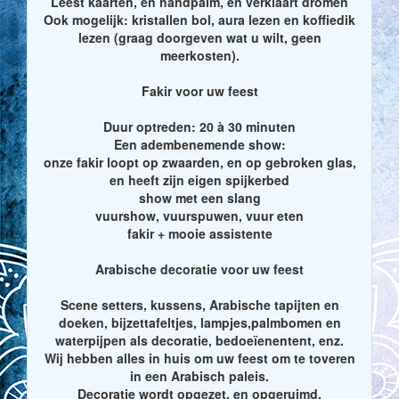
Leest kaarten, en handpalm, en verklaart dromen
Ook mogelijk: kristallen bol, aura lezen en koffiedik
lezen (graag doorgeven wat u wilt, geen
meerkosten).
Fakir voor uw feest
Duur optreden: 20 à 30 minuten
Een adembenemende show:
onze fakir loopt op zwaarden, en op gebroken glas,
en heeft zijn eigen spijkerbed
show met een slang
vuurshow, vuurspuwen, vuur eten
fakir + mooie assistente
Arabische decoratie voor uw feest
Scene setters, kussens, Arabische tapijten en
doeken, bijzettafeltjes, lampjes,palmbomen en
waterpijpen als decoratie, bedoeïenentent, enz.
Wij hebben alles in huis om uw feest om te toveren
in een Arabisch paleis.
Decoratie wordt opgezet, en opgeruimd.