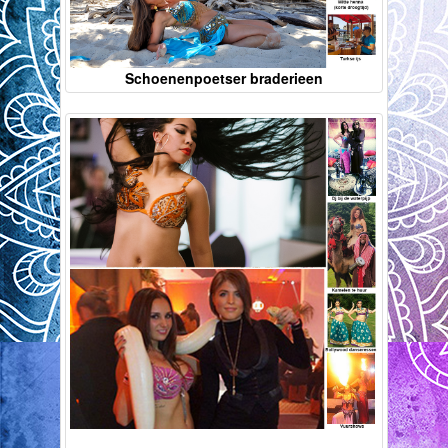
Schoenenpoetser braderieen