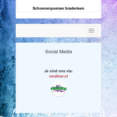
Schoenenpoetser braderieen
Toggle
navigation
Social Media
Je vind ons via:
vindhier.nl