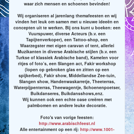
waar zich mensen en schoenen bevinden!
Wij organiseren al jarenlang themafeesten en wij
vinden het leuk om samen met u nieuwe ideeën en
concepten uit te werken. Bij ons kunt u boeken: een
Vuurspuwer, diverse Acteurs (b.v. een
Tapijtenverkoper), een Tattoo-shop, een
Waarzegster met eigen caravan of tent, allerlei
Muzikanten in diverse Arabische stijlen (b.v. een
Turkse of klassiek Arabische band), Kamelen voor
ritjes of foto’s, een Slangen act, Fakir workshop
(lopen op gebroken glas en zitten op een
spijkerbed), Fakir show, Middellandse Zee-tuin,
Slangen show, Handenwaskarretje, Theeterras,
Waterpijpenterras, Theewagentje, Schoenenpoetser,
Buikdanseres, Buikdansshows,enz.
Wij kunnen ook een echte oase creëren met
palmbomen en andere leuke decoratie.
Foto's van vorige feesten:
http://www.arabischfeest.nl
Alle entertainment op een rij:
http://www.1001-