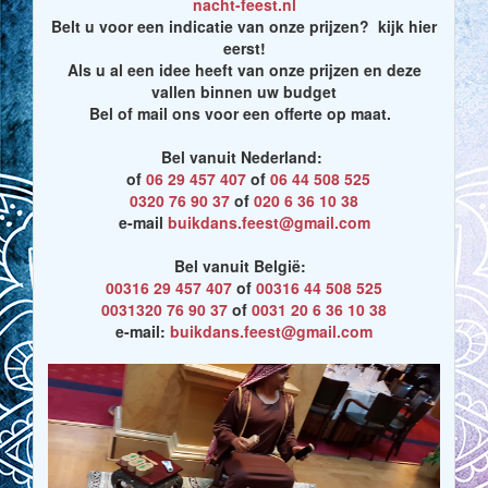
nacht-feest.nl
Belt u voor een indicatie van onze prijzen? kijk hier
eerst!
Als u al een idee heeft van onze prijzen en deze
vallen binnen uw budget
Bel of mail ons voor een offerte op maat.
Bel vanuit Nederland:
of
06 29 457 407
of
06 44 508 525
0320 76 90 37
of
020 6 36 10 38
e-mail
buikdans.feest@gmail.com
Bel vanuit België:
00316 29 457 407
of
00316 44 508 525
0031320 76 90 37
of
0031 20 6 36 10 38
e-mail:
buikdans.feest@gmail.com