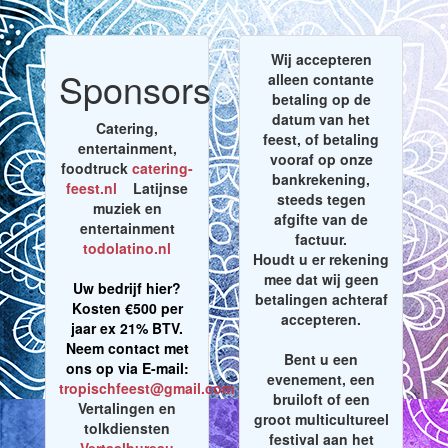
Wij accepteren
Sponsors
alleen contante
betaling op de
datum van het
Catering,
feest, of betaling
entertainment,
vooraf op onze
foodtruck
catering-
bankrekening,
feest.nl
Latijnse
steeds tegen
muziek en
afgifte van de
entertainment
factuur.
todolatino.nl
Houdt u er rekening
mee dat wij geen
Uw bedrijf hier?
betalingen achteraf
Kosten €500 per
accepteren.
jaar ex 21% BTV.
Neem contact met
Bent u een
ons op via E-mail:
evenement, een
tropischfeest@gmail.com
bruiloft of een
Vertalingen en
groot multicultureel
tolkdiensten
festival aan het