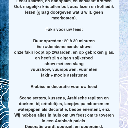
Leest kaarten, en handpalm, en verklaart dromen
Ook mogelijk: kristallen bol, aura lezen en koffiedik
lezen (graag doorgeven wat u wilt, geen
meerkosten).
Fakir voor uw feest
Duur optreden: 20 à 30 minuten
Een adembenemende show:
onze fakir loopt op zwaarden, en op gebroken glas,
en heeft zijn eigen spijkerbed
show met een slang
vuurshow, vuurspuwen, vuur eten
fakir + mooie assistente
Arabische decoratie voor uw feest
Scene setters, kussens, Arabische tapijten en
doeken, bijzettafeltjes, lampjes,palmbomen en
waterpijpen als decoratie, bedoeïenentent, enz.
Wij hebben alles in huis om uw feest om te toveren
in een Arabisch paleis.
Decoratie wordt opgezet, en opgeruimd.