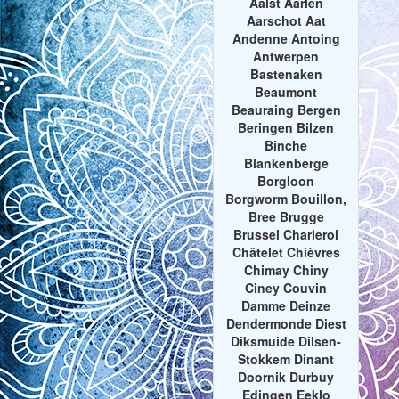
Aalst Aarlen
Aarschot Aat
Andenne Antoing
Antwerpen
Bastenaken
Beaumont
Beauraing Bergen
Beringen Bilzen
Binche
Blankenberge
Borgloon
Borgworm Bouillon,
Bree Brugge
Brussel Charleroi
Châtelet Chièvres
Chimay Chiny
Ciney Couvin
Damme Deinze
Dendermonde Diest
Diksmuide Dilsen-
Stokkem Dinant
Doornik Durbuy
Edingen Eeklo