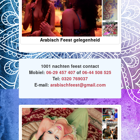
Arabisch Feest gelegenheid
1001 nachten feest contact
Mobiel:
06-29 457 407
of
06-44 508 525
Tel:
0320 769037
E-mail:
arabischfeest@gmail.com