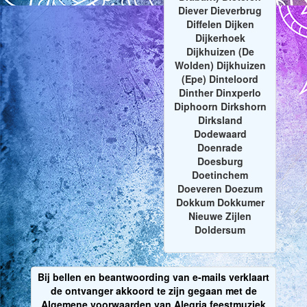
Diever Dieverbrug
Diffelen Dijken
Dijkerhoek
Dijkhuizen (De
Wolden) Dijkhuizen
(Epe) Dinteloord
Dinther Dinxperlo
Diphoorn Dirkshorn
Dirksland
Dodewaard
Doenrade
Doesburg
Doetinchem
Doeveren Doezum
Dokkum Dokkumer
Nieuwe Zijlen
Doldersum
Bij bellen en beantwoording van e-mails verklaart
de ontvanger akkoord te zijn gegaan met de
Algemene voorwaarden van Alegria feestmuziek