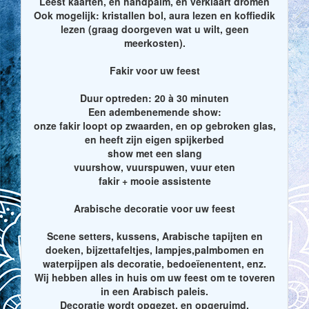
Leest kaarten, en handpalm, en verklaart dromen
Ook mogelijk: kristallen bol, aura lezen en koffiedik
lezen (graag doorgeven wat u wilt, geen
meerkosten).
Fakir voor uw feest
Duur optreden: 20 à 30 minuten
Een adembenemende show:
onze fakir loopt op zwaarden, en op gebroken glas,
en heeft zijn eigen spijkerbed
show met een slang
vuurshow, vuurspuwen, vuur eten
fakir + mooie assistente
Arabische decoratie voor uw feest
Scene setters, kussens, Arabische tapijten en
doeken, bijzettafeltjes, lampjes,palmbomen en
waterpijpen als decoratie, bedoeïenentent, enz.
Wij hebben alles in huis om uw feest om te toveren
in een Arabisch paleis.
Decoratie wordt opgezet, en opgeruimd.