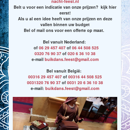
nacht-feest.nl
Belt u voor een indicatie van onze prijzen? kijk hier
eerst!
Als u al een idee heeft van onze prijzen en deze
vallen binnen uw budget
Bel of mail ons voor een offerte op maat.
Bel vanuit Nederland:
of
06 29 457 407
of
06 44 508 525
0320 76 90 37
of
020 6 36 10 38
e-mail
buikdans.feest@gmail.com
Bel vanuit België:
00316 29 457 407
of
00316 44 508 525
0031320 76 90 37
of
0031 20 6 36 10 38
e-mail:
buikdans.feest@gmail.com