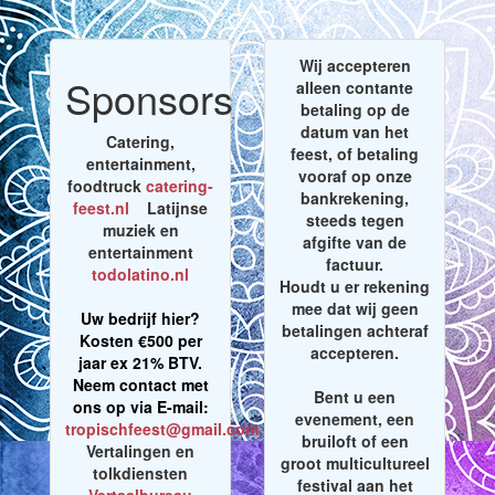
Wij accepteren
Sponsors
alleen contante
betaling op de
datum van het
Catering,
feest, of betaling
entertainment,
vooraf op onze
foodtruck
catering-
bankrekening,
feest.nl
Latijnse
steeds tegen
muziek en
afgifte van de
entertainment
factuur.
todolatino.nl
Houdt u er rekening
mee dat wij geen
Uw bedrijf hier?
betalingen achteraf
Kosten €500 per
accepteren.
jaar ex 21% BTV.
Neem contact met
Bent u een
ons op via E-mail:
evenement, een
tropischfeest@gmail.com
bruiloft of een
Vertalingen en
groot multicultureel
tolkdiensten
festival aan het