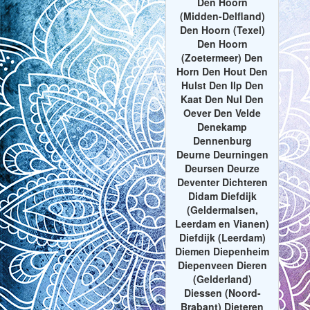
Den Hoorn
(Midden-Delfland)
Den Hoorn (Texel)
Den Hoorn
(Zoetermeer) Den
Horn Den Hout Den
Hulst Den Ilp Den
Kaat Den Nul Den
Oever Den Velde
Denekamp
Dennenburg
Deurne Deurningen
Deursen Deurze
Deventer Dichteren
Didam Diefdijk
(Geldermalsen,
Leerdam en Vianen)
Diefdijk (Leerdam)
Diemen Diepenheim
Diepenveen Dieren
(Gelderland)
Diessen (Noord-
Brabant) Dieteren