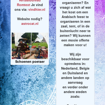
Vertaalbureau
organiseren? En
Romtext
Je vind
vraagt u zich af wat
ons via:
vindhier.nl
het kost om een
Arabisch feest te
Website nodig?
organiseren in een
astrocat.nl
zaal, tent, of in de
buitenlucht neer te
zetten? Wij kunnen
een mooie offerte
maken voor u!
Wij zijn
beschikbaar voor
Schoenen poetser
optredens in:
Nederland, Belgie
en Duitsland en
andere landen op
aanvraag
en verder onder
andere steden
zoals: