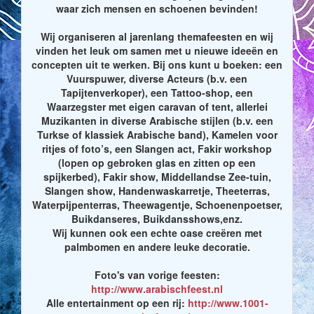
waar zich mensen en schoenen bevinden!
Wij organiseren al jarenlang themafeesten en wij
vinden het leuk om samen met u nieuwe ideeën en
concepten uit te werken. Bij ons kunt u boeken: een
Vuurspuwer, diverse Acteurs (b.v. een
Tapijtenverkoper), een Tattoo-shop, een
Waarzegster met eigen caravan of tent, allerlei
Muzikanten in diverse Arabische stijlen (b.v. een
Turkse of klassiek Arabische band), Kamelen voor
ritjes of foto’s, een Slangen act, Fakir workshop
(lopen op gebroken glas en zitten op een
spijkerbed), Fakir show, Middellandse Zee-tuin,
Slangen show, Handenwaskarretje, Theeterras,
Waterpijpenterras, Theewagentje, Schoenenpoetser,
Buikdanseres, Buikdansshows,enz.
Wij kunnen ook een echte oase creëren met
palmbomen en andere leuke decoratie.
Foto's van vorige feesten:
http://www.arabischfeest.nl
Alle entertainment op een rij:
http://www.1001-