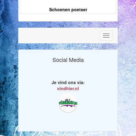
Schoenen poetser
Toggle
navigation
Social Media
Je vind ons via:
vindhier.nl